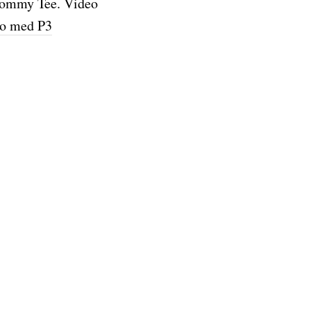
 Tommy Tee. Video
eo med P3