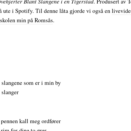
vehjerter Blant Slangene i en Tigerstad
. Produsert av
så ute i Spotify. Til denne låta gjorde vi også en
livevid
eskolen min på Romsås
.
slangene som er i min by
 slanger
i pennen kall meg ordfører
 rim for dine to ører