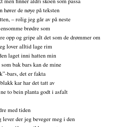
kt men finner aldri skoen som passa
n hører de nøye på teksten
tten, – rolig jeg går av på neste
, ensomme brødre som
re opp og gripe alt det som de drømmer om
eg lover alltid lage rim
den laget inni hatten min
 som bak bars kan de mine
k”-bars, det er fakta
blakk kar har det tatt av
ne to bein planta godt i asfalt
edre med tiden
g lever der jeg beveger meg i den