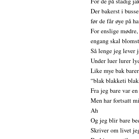
For de på stadig ja
Der bakerst i busse
før de får øye på ha
For enslige mødre
engang skal blomst
Så lenge jeg lever j
Under luer lurer ly
Like mye bak barer
“blak blakketi blak
Fra jeg bare var en 
Men har fortsatt mi
Ah
Og jeg blir bare b
Skriver om livet je