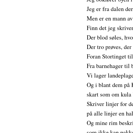
Jeg er fra dalen de
Men er en mann av 
Finn det jeg skrive
Der blod søles, hvo
Der tro prøves, der
Foran Stortinget ti
Fra barnehager til
Vi lager landeplage
Og i blant dem på 
skart som om kula b
Skriver linjer for d
på alle linjer en h
Og mine rim beskri
som ikke kan pakkes