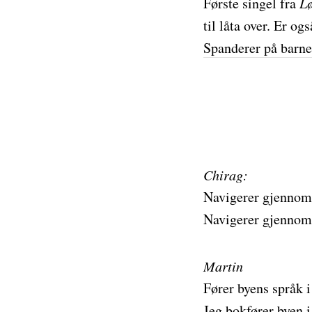
Første singel fra
Lø
til låta over. Er og
Spanderer på barn
Chirag:
Navigerer gjennom 
Navigerer gjennom
Martin
Fører byens språk 
Jeg bokfører byen i