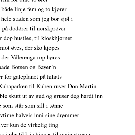
r både linje fem og to kjører
hele staden som jeg bor sjøl i
r på dodører til norskprøver
r dop hustles, til kioskhjørnet
 mot øves, der sko kjøpes
l der Vålerenga rop høres
 både Botsen og Bayer´n
r for gateplanet på hihats
Kubaparken til Kuben ruver Don Martin
le skutt ut av gud og gruser deg hardt inn
e som står som sill i tønne
alvtime halveis inni sine drømmer
ver kun de virkelig ting
 i plastikk i shippes til main stream