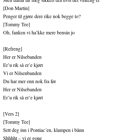
[Don Martin]
Penger til gjøre dere rike nok begge to?
[Tommy Tee]
Oh, fanken vi ha’kke mere bensin jo
[Refreng]
Her er Nilsebanden
Er’u rik så er’e kjørt
Vi er Nilsenbanden
Du har mer enn nok fra før
Her er Nilsebanden
Er’u rik så er’e kjørt
[Vers 2]
[Tommy Tee]
Sett deg inn i Pontiac´en, klampen i bånn
Shhhht – vi er gone