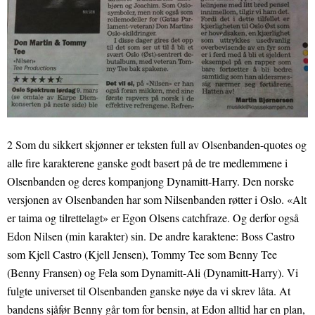
2 Som du sikkert skjønner er teksten full av Olsenbanden-quotes og
alle fire karakterene ganske godt basert på de tre medlemmene i
Olsenbanden og deres kompanjong Dynamitt-Harry. Den norske
versjonen av Olsenbanden har som Nilsenbanden røtter i Oslo. «Alt
er taima og tilrettelagt» er Egon Olsens catchfraze. Og derfor også
Edon Nilsen (min karakter) sin. De andre karaktene: Boss Castro
som Kjell Castro (Kjell Jensen), Tommy Tee som Benny Tee
(Benny Fransen) og Fela som Dynamitt-Ali (Dynamitt-Harry). Vi
fulgte universet til Olsenbanden ganske nøye da vi skrev låta. At
bandens sjåfør Benny går tom for bensin, at Edon alltid har en plan,