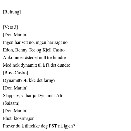
[Refreng]
[Vers 3]
[Don Martin]
Ingen har sett no, ingen har sagt no
Edon, Benny Tee og Kjell Castro
Ankommer åstedet null tre hundre
Med nok dynamitt til å få det dundre
[Boss Castro]
Dynamitt? Æ’kke det farlig?
[Don Martin]
Slapp av, vi har jo Dynamitt-Ali
(Salaam)
[Don Martin]
Idiot, klossmajor
Prøver du å tiltrekke deg PST nå igjen?