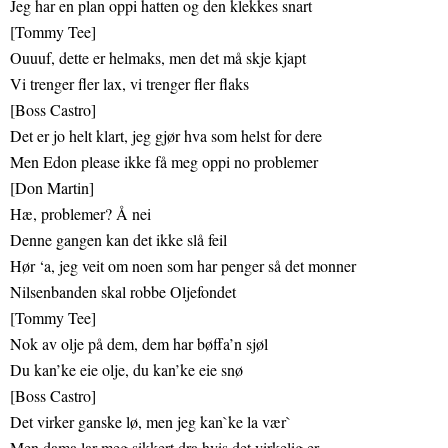
Jeg har en plan oppi hatten og den klekkes snart
[Tommy Tee]
Ouuuf, dette er helmaks, men det må skje kjapt
Vi trenger fler lax, vi trenger fler flaks
[Boss Castro]
Det er jo helt klart, jeg gjør hva som helst for dere
Men Edon please ikke få meg oppi no problemer
[Don Martin]
Hæ, problemer? Å nei
Denne gangen kan det ikke slå feil
Hør ‘a, jeg veit om noen som har penger så det monner
Nilsenbanden skal robbe Oljefondet
[Tommy Tee]
Nok av olje på dem, dem har bøffa’n sjøl
Du kan’ke eie olje, du kan’ke eie snø
[Boss Castro]
Det virker ganske lø, men jeg kan`ke la vær`
Men dama lar meg sikkert dra hvis det virkelig er