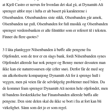
at Kjell Castro er nervøs for hvordan det skal gå, at Dynamitt-Ali
sprenger altfor mye i lufta er alt basert på karakterene i
Olsenbanden. Olsenbandens siste stikk, Olsenbanden går amok,
Olsenbanden tar gull, Olsenbanden for full musikk og Olsenbanden
sprenger verdensbanken er alle filmtitler som er referert til i teksten.
Finner du flere quotes?
3 I låta planlegger Nilsenbanden å bøffe alle pengene fra
Oljefondet, som de tror er en slags bank, fordi Nilsenbanden synes
Oljefondet allerede har nok penger og Benny mener dessuten man
ikke kan eie naturressursen olje (eller snø). Derfor får de med seg
sin alkoholiserte kompanjong Dynamitt-Ali for å sprenge hull i
veggen, men på veien får de selvfølgelig problemer med bilen. Da
de kommer fram sprenger Dynamitt-Ali nesten hele oljefondet, men
til bandens forskrekkelse har Finansbanden allerede bøffa alle
pengene. Den siste delen skal du ikke se bort i fra at fort kan bli
virkelighet. Sånn som det jo er som regel.