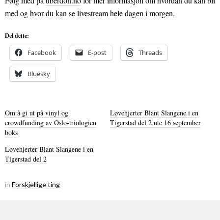
Følg med på
uberdon.no
for mer informasjon om hvordan du kan bli
med og hvor du kan se livestream hele dagen i morgen.
Del dette:
Facebook
E-post
Threads
Bluesky
Om å gi ut på vinyl og
Løvehjerter Blant Slangene i en
crowdfunding av Oslo-triologien
Tigerstad del 2 ute 16 september
boks
Løvehjerter Blant Slangene i en
Tigerstad del 2
in
Forskjellige ting