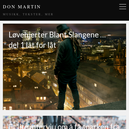
DON MARTIN
MUSIKK, TEKSTER, MER
Løvehjerter Blant Slangene … –
del 1 låt for låt
Et lite intervju om å få sparken fra