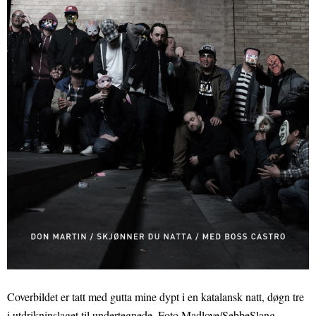
Coverbildet er tatt med gutta mine dypt i en katalansk natt, døgn tre
i utdrikninslaget til undertegnede. Foto Madlove/SebbeSlang.