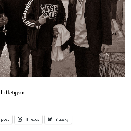
 Lillebjørn.
-post
Threads
Bluesky