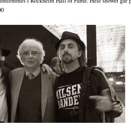
innlemmes i Rockheim Hall of Fame. Hele showet går 
00