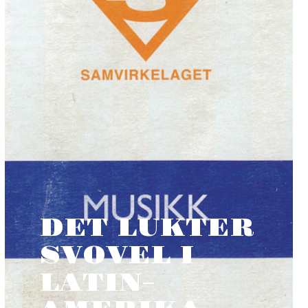
DET LUKTER
SVOVEL I
LATIN-