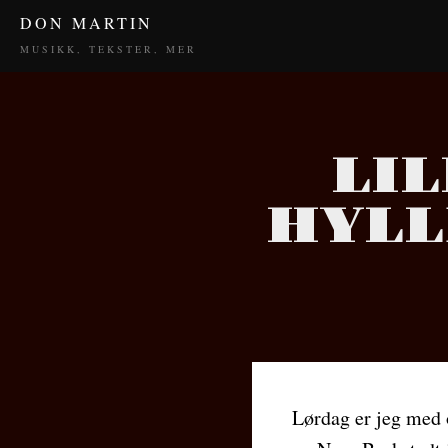
DON MARTIN
MUSIKK, TEKSTER, MER
LI
HYLL
Lørdag er jeg med