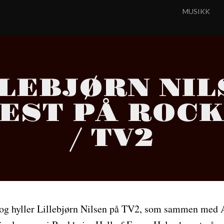
MUSIKK
LLEBJØRN NIL
EST PÅ ROC
/ TV2
 og hyller Lillebjørn Nilsen på TV2, som sammen med 