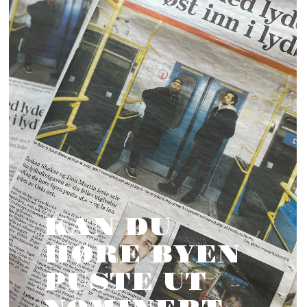
KAN DU
HØRE BYEN
PUSTE UT