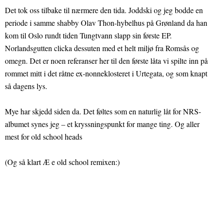
Det tok oss tilbake til nærmere den tida. Joddski og jeg bodde en
periode i samme shabby Olav Thon-hybelhus på Grønland da han
kom til Oslo rundt tiden Tungtvann slapp sin første EP.
Norlandsgutten clicka dessuten med et helt miljø fra Romsås og
omegn. Det er noen referanser her til den første låta vi spilte inn på
rommet mitt i det råtne ex-nonneklosteret i Urtegata, og som knapt
så dagens lys.
Mye har skjedd siden da. Det føltes som en naturlig låt for NRS-
albumet synes jeg – et kryssningspunkt for mange ting. Og aller
mest for old school heads
(Og så klart Æ e old school remixen:)