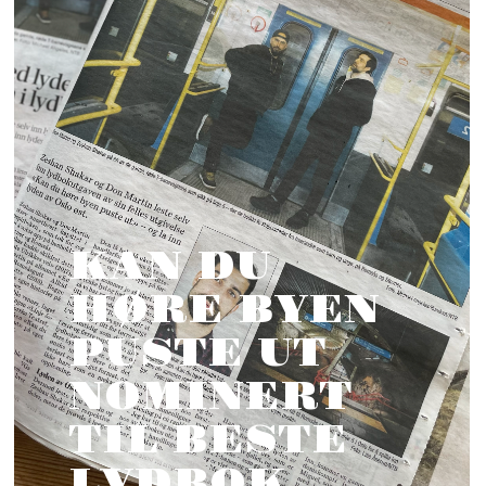
KAN DU
HØRE BYEN
PUSTE UT
NOMINERT
TIL BESTE
LYDBOK