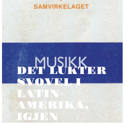
DET LUKTER
SVOVEL I
LATIN-
AMERIKA,
IGJEN