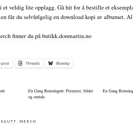
 et veldig lite opplagg. Gå hit
for å bestille et eksempl
ten får du selvfølgelig en download kopi av albumet. Al
rch finner du på butikk.donmartin.no
-post
Threads
Bluesky
utt
En Gang Romsåsgutt: Premiere, bilder
En Gang Romsåsgu
og omtale
ÅSGUTT
,
MERCH