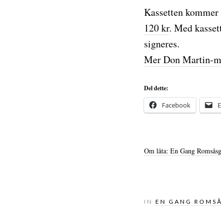
Kassetten kommer i
120 kr
. Med kasset
signeres.
Mer Don Martin-me
Del dette:
Facebook
E
Om låta: En Gang Romsåsg
IN
EN GANG ROMS