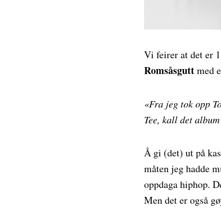
Vi feirer at det er 
Romsåsgutt
med en
«Fra jeg tok opp T
Tee, kall det album
Å gi (det) ut på kas
måten jeg hadde mus
oppdaga hiphop. Det
Men det er også gø