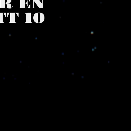
R EN
T 10
r satt opp ett