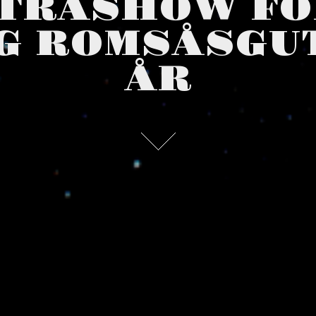
TRASHOW FO
G ROMSÅSGUT
ÅR
Gang Romsåsgutt» 10 års jubileumet gikk så fort at vi ha
ember 2023. Det blir ikke flere datoer i år.