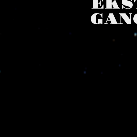
EKS
GAN
Billettene til «En 
ekstra show 12. nov