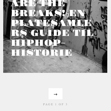
ARE THE
BREAKS! EN
PLATESAMLE
RS GUIDE TIL
HIPHOP-
HISTORIE
→
PAGE 1 OF 3